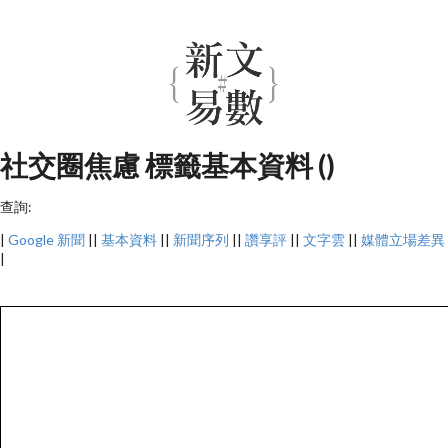
社交圈焦慮 標籤基本資料 ()
查詢:
|
Google 新聞
||
基本資料
||
新聞序列
||
讚享評
||
文字雲
||
媒體立場差異
|