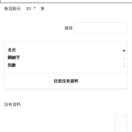
每頁顯示
10
筆
搜尋
名次
關鍵字
指數
目前沒有資料
沒有資料
‹