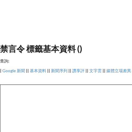
禁言令 標籤基本資料 ()
查詢:
|
Google 新聞
||
基本資料
||
新聞序列
||
讚享評
||
文字雲
||
媒體立場差異