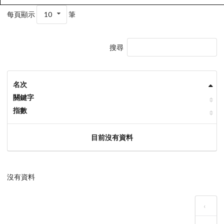
每頁顯示
10
筆
搜尋
名次
關鍵字
指數
目前沒有資料
沒有資料
‹