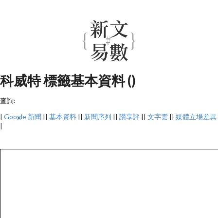
科威特 標籤基本資料 ()
查詢:
|
Google 新聞
||
基本資料
||
新聞序列
||
讚享評
||
文字雲
||
媒體立場差異
|