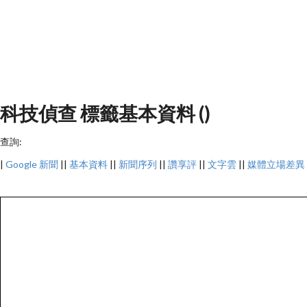
科技偵查 標籤基本資料 ()
查詢:
|
Google 新聞
||
基本資料
||
新聞序列
||
讚享評
||
文字雲
||
媒體立場差異