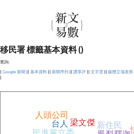
移民署 標籤基本資料 ()
查詢:
|
Google 新聞
||
基本資料
||
新聞序列
||
讚享評
||
文字雲
||
媒體立場差異
|
人頭公司
梁文傑
台人
新住民
民進黨立委