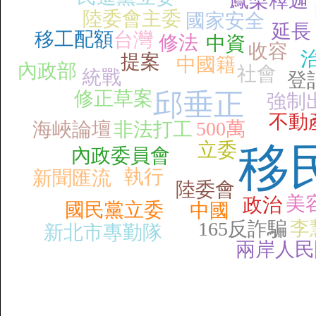
鳳梨釋迦
陸委會主委
國家安全
延長
移工配額
台灣
修法
中資
收容
提案
中國籍
內政部
社會
統戰
登
修正草案
邱垂正
強制
不動
500萬
海峽論壇
非法打工
立委
移
內政委員會
執行
新聞匯流
陸委會
美
政治
國民黨立委
中國
李
165反詐騙
新北市專勤隊
兩岸人民