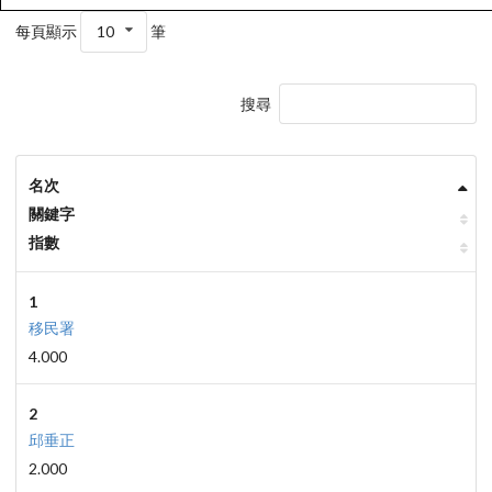
每頁顯示
10
筆
搜尋
名次
關鍵字
指數
1
移民署
4.000
2
邱垂正
2.000