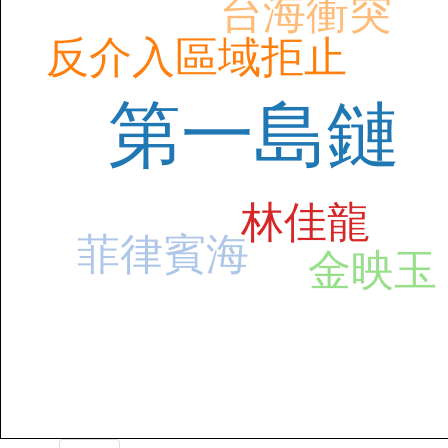
台海衝突
反介入區域拒止
第一島鏈
林佳龍
菲律賓海
金映玉