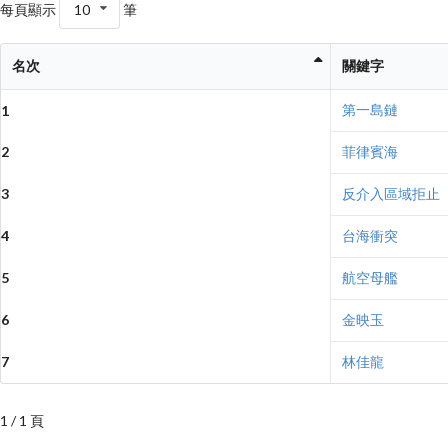
每頁顯示
10
筆
名次
關鍵字
第一島鏈
1
2
菲律賓海
3
反介入區域拒止
4
台海衝突
5
航空母艦
6
金映玉
7
林佳龍
1 / 1 頁