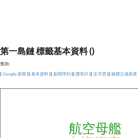
第一島鏈 標籤基本資料 ()
查詢:
|
Google 新聞
||
基本資料
||
新聞序列
||
讚享評
||
文字雲
||
媒體立場差異
航空母艦