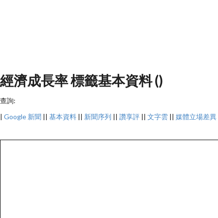
經濟成長率 標籤基本資料 ()
查詢:
|
Google 新聞
||
基本資料
||
新聞序列
||
讚享評
||
文字雲
||
媒體立場差異