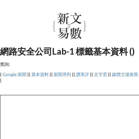
網路安全公司Lab-1 標籤基本資料 ()
查詢:
|
Google 新聞
||
基本資料
||
新聞序列
||
讚享評
||
文字雲
||
媒體立場差異
|