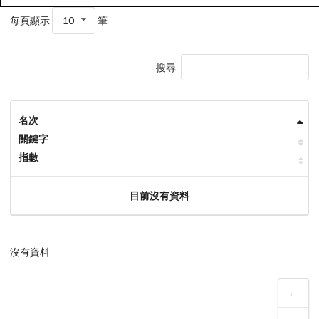
每頁顯示
10
筆
搜尋
名次
關鍵字
指數
目前沒有資料
沒有資料
‹