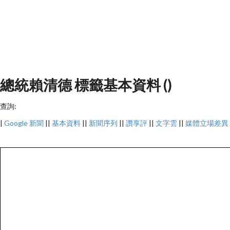
總統賴清德 標籤基本資料 ()
查詢:
|
Google 新聞
||
基本資料
||
新聞序列
||
讚享評
||
文字雲
||
媒體立場差異