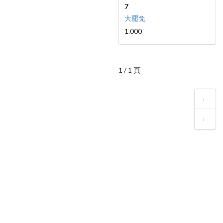
7
大罷免
1.000
1 / 1 頁
‹
›