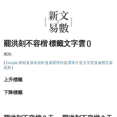
罷洪刻不容楷 標籤文字雲 ()
查詢:
|
Google 新聞
||
基本資料
||
新聞序列
||
讚享評
||
文字雲
||
媒體立場
差異
|
上升標籤
下降標籤