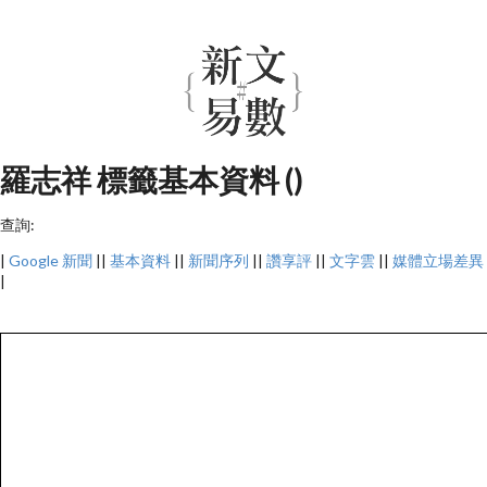
羅志祥 標籤基本資料 ()
查詢:
|
Google 新聞
||
基本資料
||
新聞序列
||
讚享評
||
文字雲
||
媒體立場差異
|