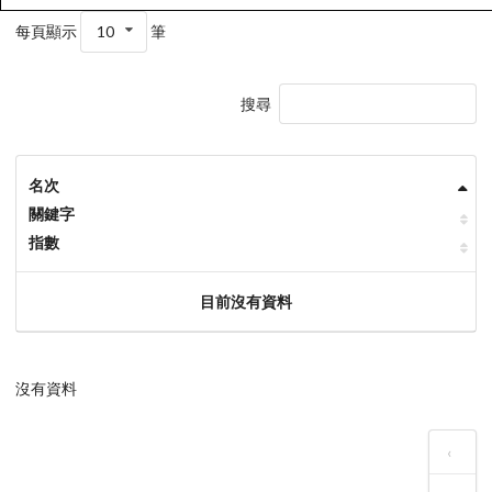
每頁顯示
10
筆
搜尋
名次
關鍵字
指數
目前沒有資料
沒有資料
‹