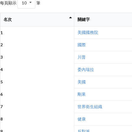
每頁顯示
10
筆
名次
關鍵字
美國國務院
1
2
國際
3
川普
4
委內瑞拉
5
美國
6
剛果
7
世界衛生組織
8
健康
9
反對派