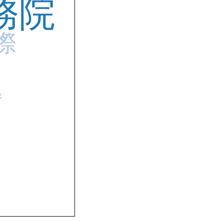
務院
際
平