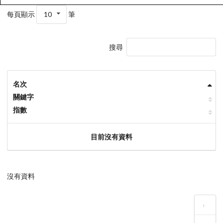
每頁顯示
10
筆
搜尋
名次
關鍵字
指數
目前沒有資料
沒有資料
‹