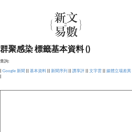
群聚感染 標籤基本資料 ()
查詢:
|
Google 新聞
||
基本資料
||
新聞序列
||
讚享評
||
文字雲
||
媒體立場差異
|