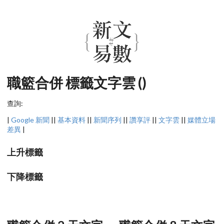
職籃合併 標籤文字雲 ()
查詢:
|
Google 新聞
||
基本資料
||
新聞序列
||
讚享評
||
文字雲
||
媒體立場
差異
|
上升標籤
下降標籤