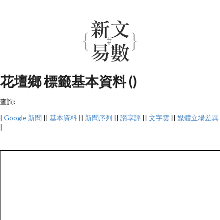
花壇鄉 標籤基本資料 ()
查詢:
|
Google 新聞
||
基本資料
||
新聞序列
||
讚享評
||
文字雲
||
媒體立場差異
|