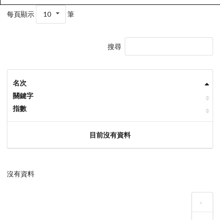
每頁顯示
10
筆
搜尋
名次
關鍵字
指數
目前沒有資料
沒有資料
‹