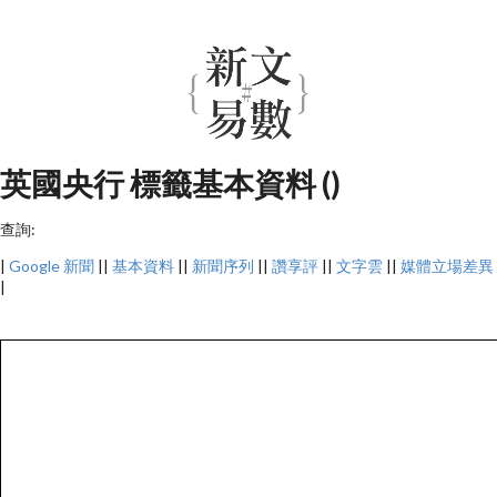
英國央行 標籤基本資料 ()
查詢:
|
Google 新聞
||
基本資料
||
新聞序列
||
讚享評
||
文字雲
||
媒體立場差異
|