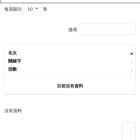
每頁顯示
10
筆
搜尋
名次
關鍵字
指數
目前沒有資料
沒有資料
‹