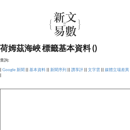
荷姆茲海峽 標籤基本資料 ()
查詢:
|
Google 新聞
||
基本資料
||
新聞序列
||
讚享評
||
文字雲
||
媒體立場差異
|