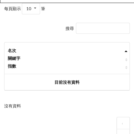
每頁顯示
10
筆
搜尋
名次
關鍵字
指數
目前沒有資料
沒有資料
‹