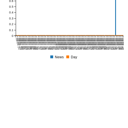
0.6
0.5
0.4
0.3
0.2
0.1
0
08-06 22
08-06 23
08-07 00
08-07 01
08-07 02
08-07 03
08-07 04
08-07 05
08-07 06
08-07 07
08-07 08
08-07 09
08-07 10
08-07 11
08-07 12
08-07 13
08-07 14
08-07 15
08-07 16
08-07 17
08-07 18
08-07 19
08-07 20
08-07 21
08-07 22
08-07 23
08-08 00
08-08 01
08-08 02
08-08 03
08-08 04
08-08 05
08-08 06
08-08 07
08-08 08
08-08 09
08-08 10
08-08 11
08-08 12
08-08 13
08-08 14
08-08 15
08-08 16
08-08 17
08-08 18
08-08 19
08-08 20
08-08 21
08-08 22
08-08 23
08-09 00
08-09 01
08-09 02
08-09 03
08-09 04
08-09 05
08-09 06
08-09 07
08-09 08
08-09 09
08-09 10
08-09 11
08-09 12
08-09 13
08-09 14
08-09 15
08-09 16
08-09 17
08-09 18
08-09 19
08-09 20
08-09 21
08-09 22
News
Day