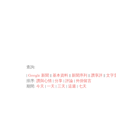
查詢:
|
Google 新聞
||
基本資料
||
新聞序列
||
讚享評
||
文字
排序:
讚與心情
|
分享
|
評論
|
外掛留言
期間:
今天
|
一天
|
三天
|
這週
|
七天