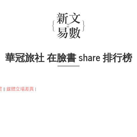
華冠旅社 在臉書 share 排行榜
雲
||
媒體立場差異
|