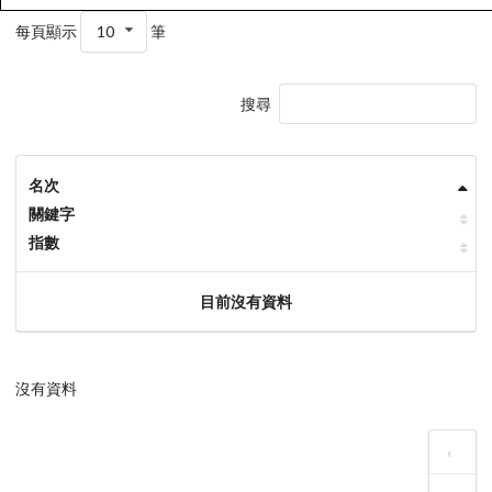
每頁顯示
10
筆
搜尋
名次
關鍵字
指數
目前沒有資料
沒有資料
‹