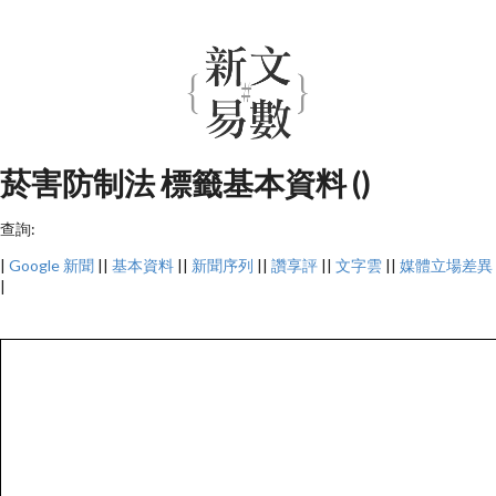
菸害防制法 標籤基本資料 ()
查詢:
|
Google 新聞
||
基本資料
||
新聞序列
||
讚享評
||
文字雲
||
媒體立場差異
|