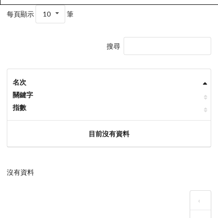
每頁顯示
10
筆
搜尋
名次
關鍵字
指數
目前沒有資料
沒有資料
‹