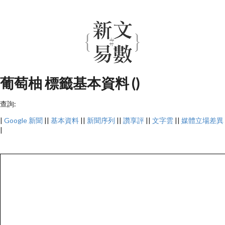
葡萄柚 標籤基本資料 ()
查詢:
|
Google 新聞
||
基本資料
||
新聞序列
||
讚享評
||
文字雲
||
媒體立場差異
|