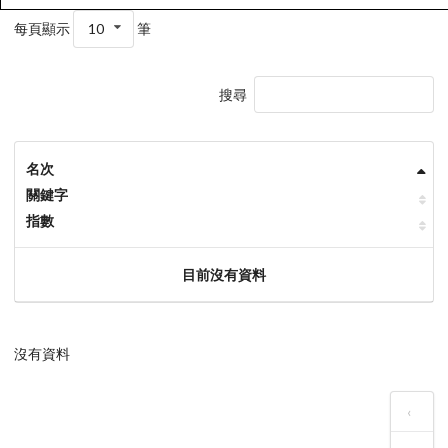
每頁顯示
10
筆
搜尋
名次
關鍵字
指數
目前沒有資料
沒有資料
‹