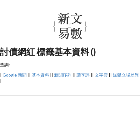
討債網紅 標籤基本資料 ()
查詢:
|
Google 新聞
||
基本資料
||
新聞序列
||
讚享評
||
文字雲
||
媒體立場差異
|