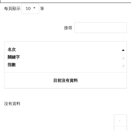
每頁顯示
10
筆
搜尋
名次
關鍵字
指數
目前沒有資料
沒有資料
‹