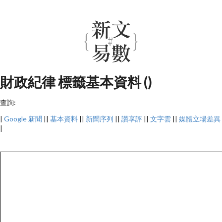
財政紀律 標籤基本資料 ()
查詢:
|
Google 新聞
||
基本資料
||
新聞序列
||
讚享評
||
文字雲
||
媒體立場差異
|