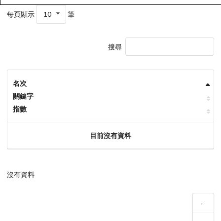
每頁顯示
10
筆
搜尋
名次
關鍵字
指數
目前沒有資料
沒有資料
‹