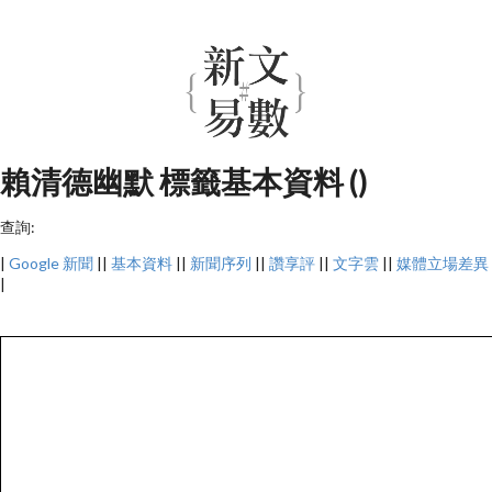
賴清德幽默 標籤基本資料 ()
查詢:
|
Google 新聞
||
基本資料
||
新聞序列
||
讚享評
||
文字雲
||
媒體立場差異
|