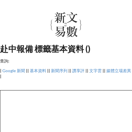
赴中報備 標籤基本資料 ()
查詢:
|
Google 新聞
||
基本資料
||
新聞序列
||
讚享評
||
文字雲
||
媒體立場差異
|