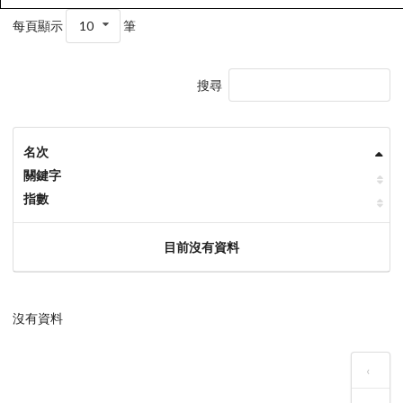
每頁顯示
10
筆
搜尋
名次
關鍵字
指數
目前沒有資料
沒有資料
‹