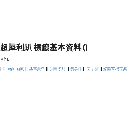
超犀利趴 標籤基本資料 ()
查詢:
|
Google 新聞
||
基本資料
||
新聞序列
||
讚享評
||
文字雲
||
媒體立場差異