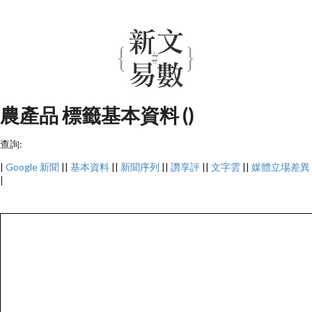
農產品 標籤基本資料 ()
查詢:
|
Google 新聞
||
基本資料
||
新聞序列
||
讚享評
||
文字雲
||
媒體立場差異
|