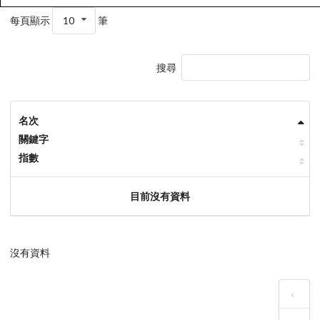
每頁顯示
10
筆
搜尋
名次
關鍵字
指數
目前沒有資料
沒有資料
‹