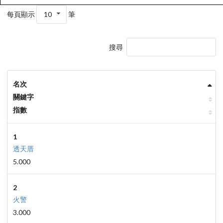
每頁顯示
10
筆
搜尋
名次
關鍵字
指數
1
透天厝
5.000
2
火警
3.000