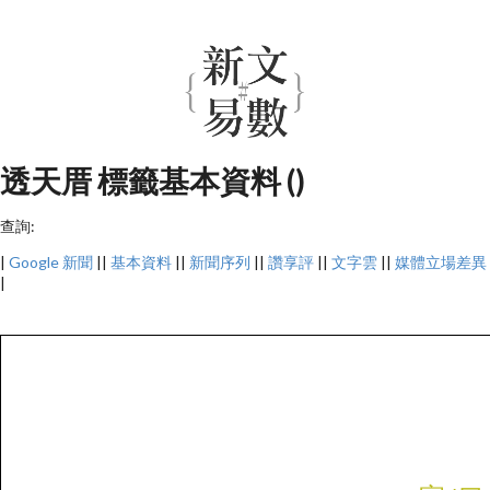
透天厝 標籤基本資料 ()
查詢:
|
Google 新聞
||
基本資料
||
新聞序列
||
讚享評
||
文字雲
||
媒體立場差異
|