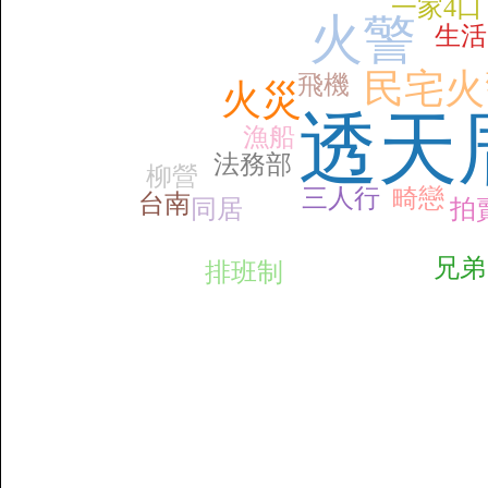
一家4口
火警
生活
民宅火
飛機
火災
透天
漁船
法務部
柳營
三人行
畸戀
台南
同居
拍
兄弟
排班制