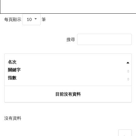
每頁顯示
10
筆
搜尋
名次
關鍵字
指數
目前沒有資料
沒有資料
‹