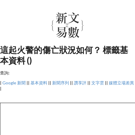
這起火警的傷亡狀況如何？ 標籤基
本資料 ()
查詢:
|
Google 新聞
||
基本資料
||
新聞序列
||
讚享評
||
文字雲
||
媒體立場差異
|