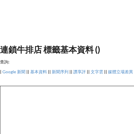
連鎖牛排店 標籤基本資料 ()
查詢:
|
Google 新聞
||
基本資料
||
新聞序列
||
讚享評
||
文字雲
||
媒體立場差異