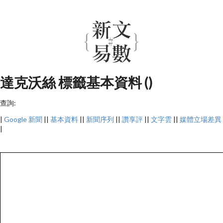
達克沃絲 標籤基本資料 ()
查詢:
|
Google 新聞
||
基本資料
||
新聞序列
||
讚享評
||
文字雲
||
媒體立場差異
|