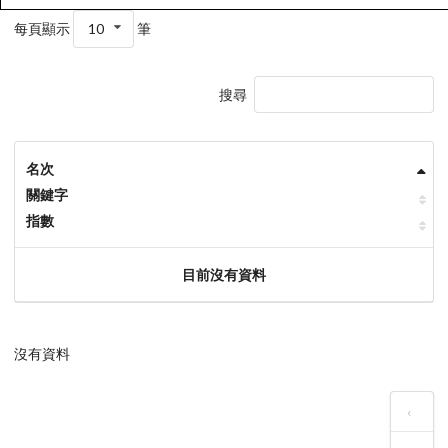
每頁顯示
10
筆
搜尋
名次
關鍵字
指數
目前沒有資料
沒有資料
‹