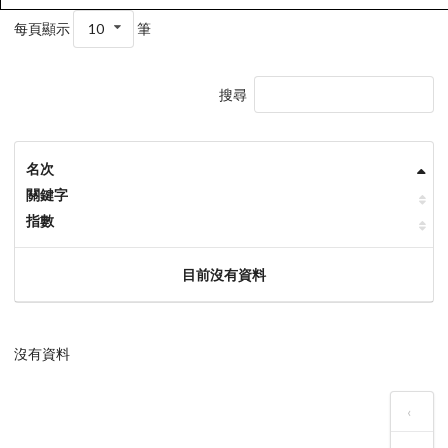
每頁顯示
10
筆
搜尋
名次
關鍵字
指數
目前沒有資料
沒有資料
‹