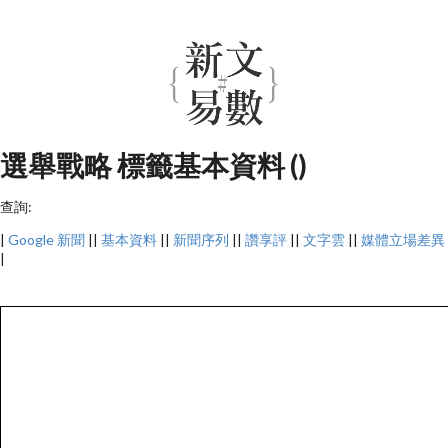
選舉戰略 標籤基本資料 ()
查詢:
|
Google 新聞
||
基本資料
||
新聞序列
||
讚享評
||
文字雲
||
媒體立場差異
|