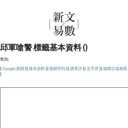
邱軍嗆警 標籤基本資料 ()
查詢:
|
Google 新聞
||
基本資料
||
新聞序列
||
讚享評
||
文字雲
||
媒體立場差異
|