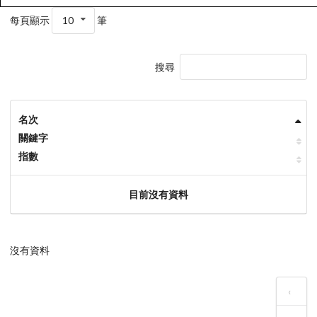
每頁顯示
10
筆
搜尋
名次
關鍵字
指數
目前沒有資料
沒有資料
‹