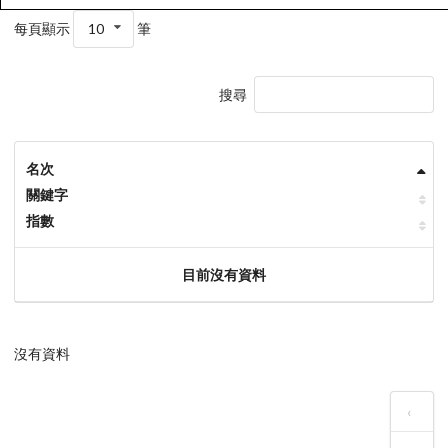
每頁顯示
10
筆
搜尋
名次
關鍵字
指數
目前沒有資料
沒有資料
‹