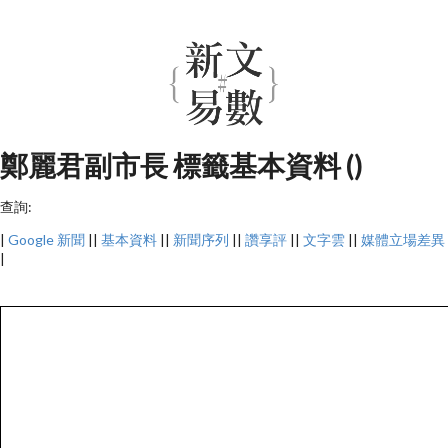
鄭麗君副市長 標籤基本資料 ()
查詢:
|
Google 新聞
||
基本資料
||
新聞序列
||
讚享評
||
文字雲
||
媒體立場差異
|