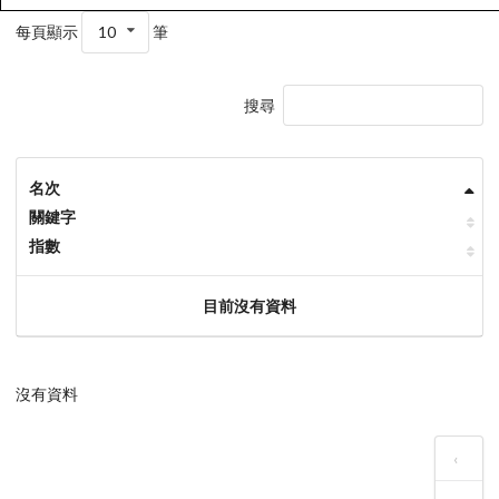
每頁顯示
10
筆
搜尋
名次
關鍵字
指數
目前沒有資料
沒有資料
‹