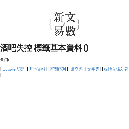
酒吧失控 標籤基本資料 ()
查詢:
|
Google 新聞
||
基本資料
||
新聞序列
||
讚享評
||
文字雲
||
媒體立場差異
|