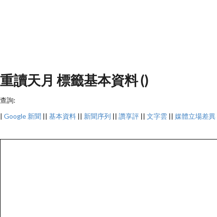
重讀天月 標籤基本資料 ()
查詢:
|
Google 新聞
||
基本資料
||
新聞序列
||
讚享評
||
文字雲
||
媒體立場差異