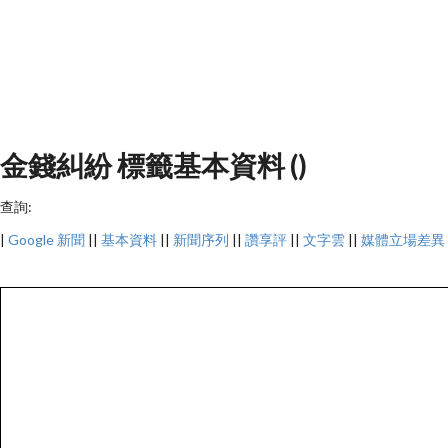
金錢糾紛 標籤基本資料 ()
查詢:
|
Google 新聞
||
基本資料
||
新聞序列
||
讚享評
||
文字雲
||
媒體立場差異