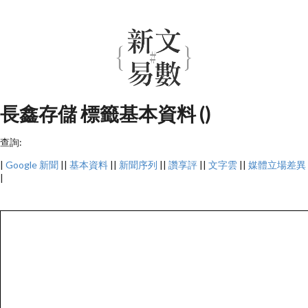
長鑫存儲 標籤基本資料 ()
查詢:
|
Google 新聞
||
基本資料
||
新聞序列
||
讚享評
||
文字雲
||
媒體立場差異
|