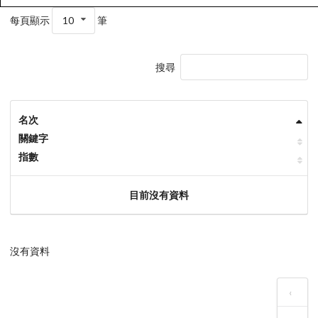
每頁顯示
10
筆
搜尋
名次
關鍵字
指數
目前沒有資料
沒有資料
‹