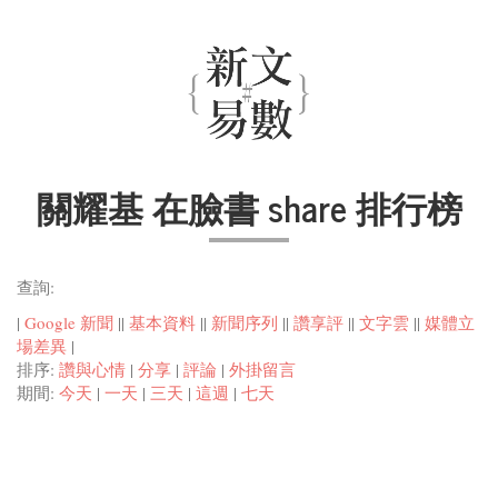
關耀基 在臉書 share 排行榜
查詢:
|
Google 新聞
||
基本資料
||
新聞序列
||
讚享評
||
文字雲
||
媒體立
場差異
|
排序:
讚與心情
|
分享
|
評論
|
外掛留言
期間:
今天
|
一天
|
三天
|
這週
|
七天