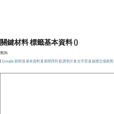
關鍵材料 標籤基本資料 ()
查詢:
|
Google 新聞
||
基本資料
||
新聞序列
||
讚享評
||
文字雲
||
媒體立場差異