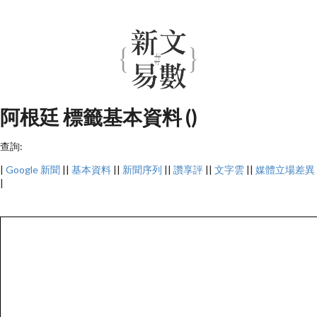
阿根廷 標籤基本資料 ()
查詢:
|
Google 新聞
||
基本資料
||
新聞序列
||
讚享評
||
文字雲
||
媒體立場差異
|