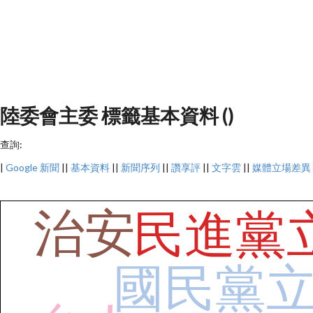
陸委會主委 標籤基本資料 ()
查詢:
|
Google 新聞
||
基本資料
||
新聞序列
||
讚享評
||
文字雲
||
媒體立場差異
治安
民進黨
國民黨