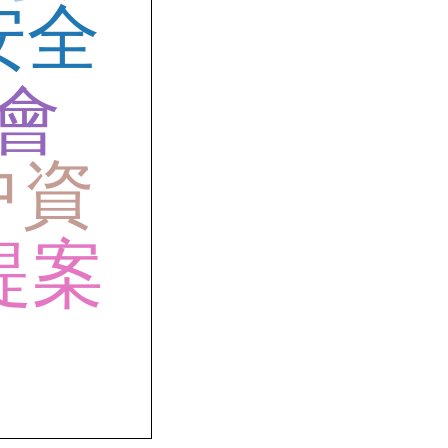
安全
會
中資
提案