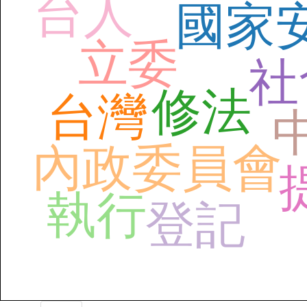
台人
國家
立委
社
修法
台灣
內政委員會
執行
登記