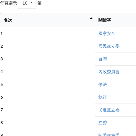
每頁顯示
10
筆
名次
關鍵字
國家安全
1
2
國民黨立委
3
台灣
4
內政委員會
5
修法
6
執行
7
民進黨立委
8
立委
9
陸委會主委