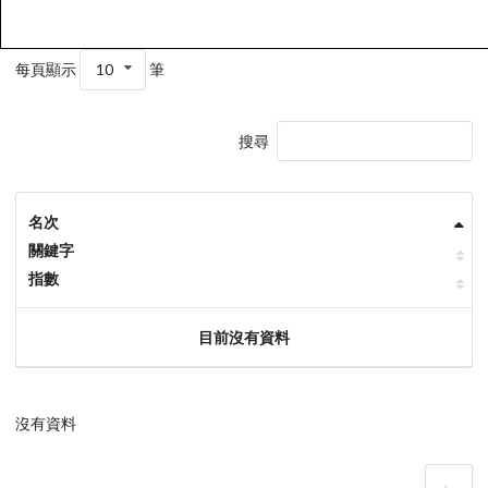
每頁顯示
10
筆
搜尋
名次
關鍵字
指數
目前沒有資料
沒有資料
‹