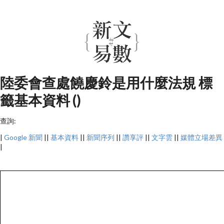
陸委會查處饒慶鈴是用什麼法規 標
籤基本資料 ()
查詢:
|
Google 新聞
||
基本資料
||
新聞序列
||
讚享評
||
文字雲
||
媒體立場差異
|