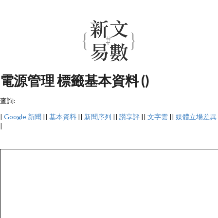
電源管理 標籤基本資料 ()
查詢:
|
Google 新聞
||
基本資料
||
新聞序列
||
讚享評
||
文字雲
||
媒體立場差異
|