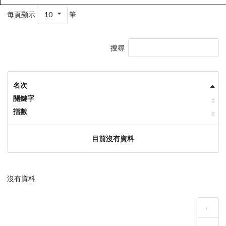
每頁顯示
10
筆
搜尋
名次
關鍵字
指數
目前沒有資料
沒有資料
‹