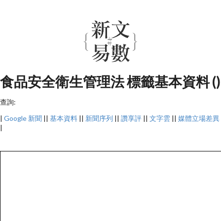
食品安全衛生管理法 標籤基本資料 ()
查詢:
|
Google 新聞
||
基本資料
||
新聞序列
||
讚享評
||
文字雲
||
媒體立場差異
|