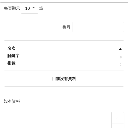
每頁顯示
10
筆
搜尋
名次
關鍵字
指數
目前沒有資料
沒有資料
‹