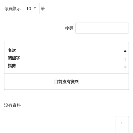
每頁顯示
10
筆
搜尋
名次
關鍵字
指數
目前沒有資料
沒有資料
‹