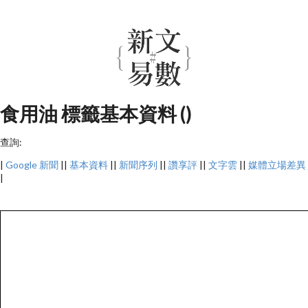
食用油 標籤基本資料 ()
查詢:
|
Google 新聞
||
基本資料
||
新聞序列
||
讚享評
||
文字雲
||
媒體立場差異
|