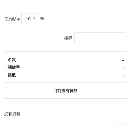
每頁顯示
10
筆
搜尋
名次
關鍵字
指數
目前沒有資料
沒有資料
‹