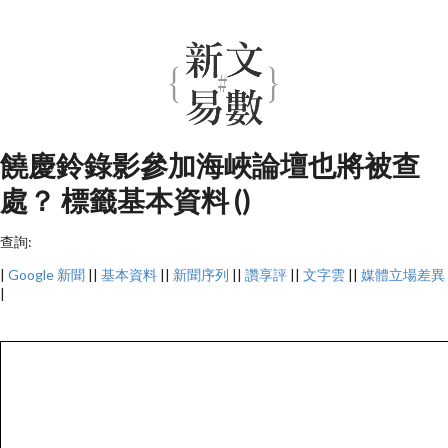
饒慶鈴錄影參加海峽論壇也將被查
處？ 標籤基本資料 ()
查詢:
|
Google 新聞
||
基本資料
||
新聞序列
||
讚享評
||
文字雲
||
媒體立場差異
|