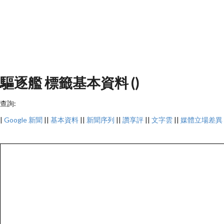
驅逐艦 標籤基本資料 ()
查詢:
|
Google 新聞
||
基本資料
||
新聞序列
||
讚享評
||
文字雲
||
媒體立場差異