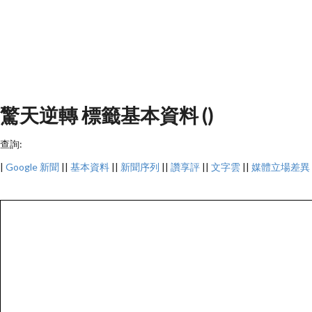
驚天逆轉 標籤基本資料 ()
查詢:
|
Google 新聞
||
基本資料
||
新聞序列
||
讚享評
||
文字雲
||
媒體立場差異