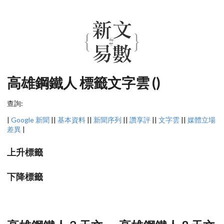
高雄鋼鐵人 標籤文字雲 ()
查詢:
|
Google 新聞
||
基本資料
||
新聞序列
||
讚享評
||
文字雲
||
媒體立場
差異
|
上升標籤
下降標籤